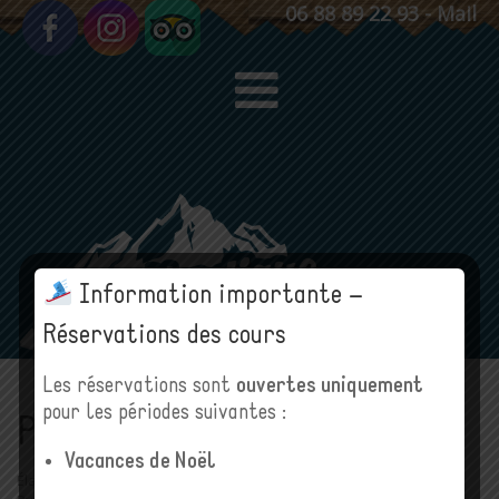
06 88 89 22 93
-
Mail
Information importante –
Réservations des cours
Les réservations sont
ouvertes uniquement
pour les périodes suivantes :
Panier
Vacances de Noël
Élan Nordique - Ski de fond, Biathlon à Cauterets dans les Hautes